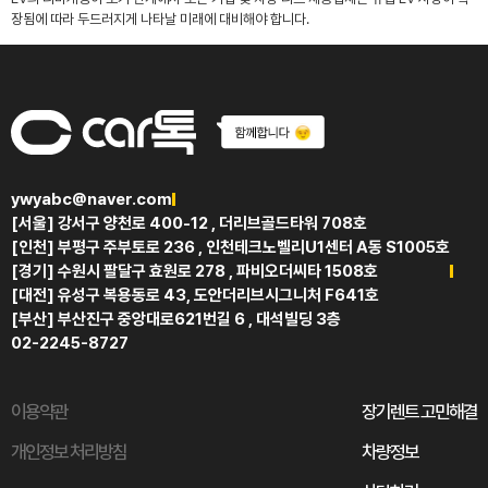
장됨에 따라 두드러지게 나타날 미래에 대비해야 합니다.
ywyabc@naver.com
[서울] 강서구 양천로 400-12 , 더리브골드타워 708호
[인천] 부평구 주부토로 236 , 인천테크노벨리U1센터 A동 S1005호
[경기] 수원시 팔달구 효원로 278 , 파비오더씨타 1508호
[대전] 유성구 복용동로 43, 도안더리브시그니처 F641호
[부산] 부산진구 중앙대로621번길 6 , 대석빌딩 3층
02-2245-8727
이용약관
장기렌트 고민해결
개인정보 처리방침
차량정보