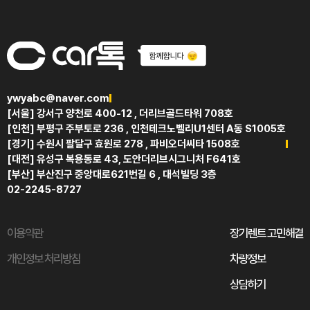
ywyabc@naver.com
[서울] 강서구 양천로 400-12 , 더리브골드타워 708호
[인천] 부평구 주부토로 236 , 인천테크노벨리U1센터 A동 S1005호
[경기] 수원시 팔달구 효원로 278 , 파비오더씨타 1508호
[대전] 유성구 복용동로 43, 도안더리브시그니처 F641호
[부산] 부산진구 중앙대로621번길 6 , 대석빌딩 3층
02-2245-8727
이용약관
장기렌트 고민해결
개인정보 처리방침
차량정보
상담하기