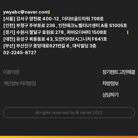
ywyabc@naver.com
[서울] 강서구 양천로 400-12 , 더리브골드타워 708호
[인천] 부평구 주부토로 236 , 인천테크노벨리U1센터 A동 S1005호
[경기] 수원시 팔달구 효원로 278 , 파비오더씨타 1508호
[대전] 유성구 복용동로 43, 도안더리브시그니처 F641호
[부산] 부산진구 중앙대로621번길 6 , 대석빌딩 3층
02-2245-8727
이용약관
장기렌트 고민해결
개인정보 처리방침
차량정보
상담하기
All rights reserved by © cartok 2022.