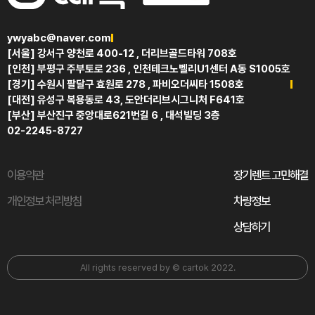
ywyabc@naver.com
[서울] 강서구 양천로 400-12 , 더리브골드타워 708호
[인천] 부평구 주부토로 236 , 인천테크노벨리U1센터 A동 S1005호
[경기] 수원시 팔달구 효원로 278 , 파비오더씨타 1508호
[대전] 유성구 복용동로 43, 도안더리브시그니처 F641호
[부산] 부산진구 중앙대로621번길 6 , 대석빌딩 3층
02-2245-8727
이용약관
장기렌트 고민해결
개인정보 처리방침
차량정보
상담하기
All rights reserved by © cartok 2022.