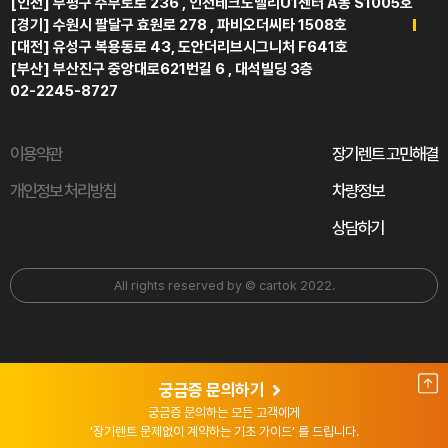
[인천] 부평구 주부토로 236 , 인천테크노벨리U1센터 A동 S1005호
[경기] 수원시 팔달구 효원로 278 , 파비오더씨타 1508호
[대전] 유성구 복용동로 43, 도안더리브시그니처 F641호
[부산] 부산진구 중앙대로621번길 6 , 대석빌딩 3층
02-2245-8727
이용약관
장기렌트 고민해결
개인정보 처리방침
차량정보
상담하기
All rights reserved by © cartok 2022.
궁금증 문의하기
궁금증 문의하는 모든 고객에게
‘장기렌트 문제없이 계약하는 기초 가이드’ 를 드립니다.