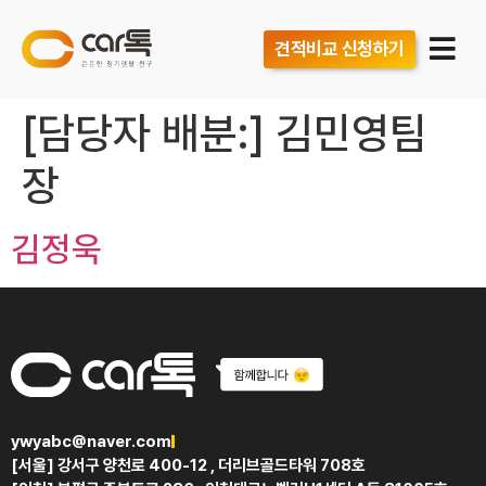
견적비교 신청하기
[담당자 배분:]
김민영팀
장
김정욱
ywyabc@naver.com
[서울] 강서구 양천로 400-12 , 더리브골드타워 708호