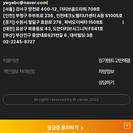
ywyabc@naver.com
[서울] 강서구 양천로 400-12 , 더리브골드타워 708호
[인천] 부평구 주부토로 236 , 인천테크노벨리U1센터 A동 S1005호
[경기] 수원시 팔달구 효원로 278 , 파비오더씨타 1508호
[대전] 유성구 복용동로 43, 도안더리브시그니처 F641호
[부산] 부산진구 중앙대로621번길 6 , 대석빌딩 3층
02-2245-8727
이용약관
장기렌트 고민해결
개인정보 처리방침
차량정보
상담하기
All rights reserved by © cartok 2022.
궁금증 문의하기