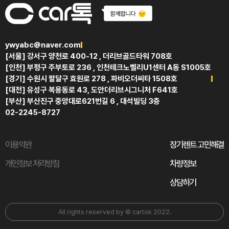
ywyabc@naver.com
[서울] 강서구 양천로 400-12 , 더리브골드타워 708호
[인천] 부평구 주부토로 236 , 인천테크노벨리U1센터 A동 S1005호
[경기] 수원시 팔달구 효원로 278 , 파비오더씨타 1508호
[대전] 유성구 복용동로 43, 도안더리브시그니처 F641호
[부산] 부산진구 중앙대로621번길 6 , 대석빌딩 3층
02-2245-8727
이용약관
장기렌트 고민해결
개인정보 처리방침
차량정보
상담하기
All rights reserved by © cartok 2022.