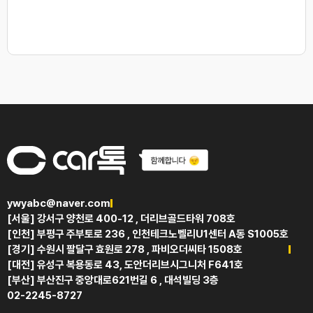
ywyabc@naver.com
[서울] 강서구 양천로 400-12 , 더리브골드타워 708호
[인천] 부평구 주부토로 236 , 인천테크노벨리U1센터 A동 S1005호
[경기] 수원시 팔달구 효원로 278 , 파비오더씨타 1508호
[대전] 유성구 복용동로 43, 도안더리브시그니처 F641호
[부산] 부산진구 중앙대로621번길 6 , 대석빌딩 3층
02-2245-8727